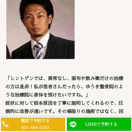
「レントゲンでは、異常なし、
湿布や飲み薬だけの治療
の方は是非！
私が患者さんだったら、ゆうき整骨院のよ
うな治療院に身体を預けた
いですね。」
症状に対して根本原因を丁寧に説明してくれるので、
圧
倒的に改善が速いです。その場限りの施術ではなく、
回
数を重ねるたびに体が楽になる実感がわきます。その
電話で予約する
LINEで予約する
025-369-5103
上、
アフターフォローも丁寧に徹底的に行ってくれるた